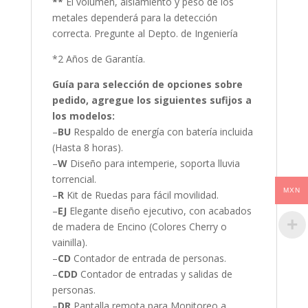
**
El volumen, aislamiento y peso de los
metales dependerá para la detección
correcta. Pregunte al Depto. de Ingeniería
*2 Años de Garantía.
Guía para selección de opciones sobre
pedido, agregue los siguientes sufijos a
los modelos:
–
BU
Respaldo de energía con batería incluida
(Hasta 8 horas).
–
W
Diseño para intemperie, soporta lluvia
torrencial.
MXN
–
R
Kit de Ruedas para fácil movilidad.
–
EJ
Elegante diseño ejecutivo, con acabados
de madera de Encino (Colores Cherry o
vainilla).
–
CD
Contador de entrada de personas.
–
CDD
Contador de entradas y salidas de
personas.
–
DR
Pantalla remota para Monitoreo a