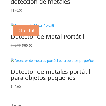
detección de metales
$
170.00
¡Oferta!
Detector de Metal Portátil
El
El
$
70.00
$
60.00
precio
precio
original
actual
era:
es:
$70.00.
$60.00.
Detector de metales portátil
para objetos pequeños
$
42.00
Buscar