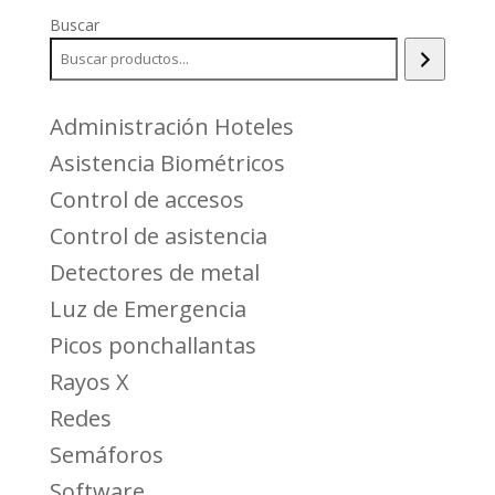
era:
es:
Buscar
$97.00.
$85.00.
Administración Hoteles
Asistencia Biométricos
Control de accesos
Control de asistencia
Detectores de metal
Luz de Emergencia
Picos ponchallantas
Rayos X
Redes
Semáforos
Software