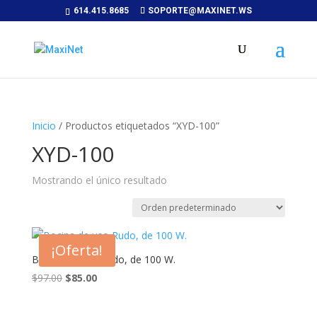
614.415.8685
SOPORTE@MAXINET.WS
Inicio
/ Productos etiquetados “XYD-100”
XYD-100
Mostrando el único resultado
¡Oferta!
Bocina de uso Rudo, de 100 W.
El
El
$
97.00
$
85.00
precio
precio
original
actual