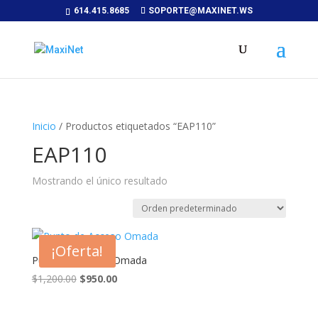
614.415.8685
SOPORTE@MAXINET.WS
Inicio
/ Productos etiquetados “EAP110”
EAP110
Mostrando el único resultado
¡Oferta!
Punto de Acceso Omada
El
El
$
1,200.00
$
950.00
precio
precio
original
actual