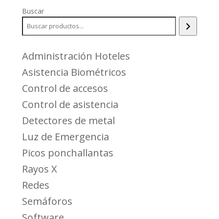
era:
es:
Buscar
$1,200.00.
$950.00.
Administración Hoteles
Asistencia Biométricos
Control de accesos
Control de asistencia
Detectores de metal
Luz de Emergencia
Picos ponchallantas
Rayos X
Redes
Semáforos
Software