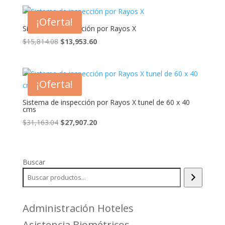
¡Oferta!
Sistema de inspección por Rayos X
El
El
$
15,814.08
$
13,953.60
precio
precio
original
actual
era:
es:
¡Oferta!
$15,814.08.
$13,953.60.
Sistema de inspección por Rayos X tunel de 60 x 40
cms
El
El
$
31,163.04
$
27,907.20
precio
precio
original
actual
era:
es:
Buscar
$31,163.04.
$27,907.20.
Administración Hoteles
Asistencia Biométricos